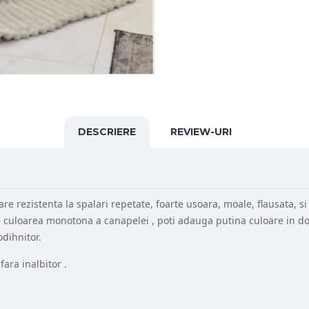
DESCRIERE
REVIEW-URI
e rezistenta la spalari repetate, foarte usoara, moale, flausata, si 
t de culoarea monotona a canapelei , poti adauga putina culoare in do
dihnitor.
ara inalbitor .