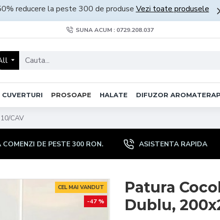
50% reducere la peste 300 de produse
Vezi toate produsele
SUNA ACUM : 0729.208.037
All
CUVERTURI
PROSOAPE
HALATE
DIFUZOR AROMATERAP
m 10/CAV
COMENZI DE PESTE 300 RON.
ASISTENTA RAPIDA
Patura Coco
CEL MAI VANDUT
Dublu, 200x
-47 %