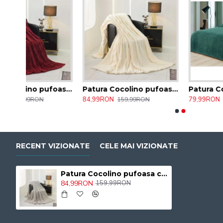
Patura Cocolino pufoasa , cu dungi Pat Dublu, 200x230 cm 46/CAV
Patura Cocolino pufoasa cu dungi, Pat Dublu, 200x230 cm 05/CAV
Patura Cocolino Grofata pufoasa , 
84,99RON
79,99RON
159,99RON
159,99RON
RECENT VIZIONATE
CELE MAI VIZIONATE
Patura Cocolino pufoasa cu dungi, Pat Dublu, 200x230 cm 10/CAV
84,99RON
159,99RON