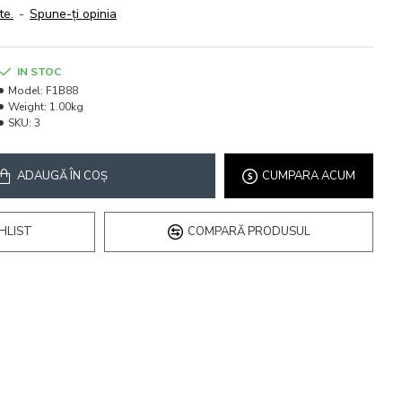
te.
-
Spune-ţi opinia
IN STOC
Model:
F1B88
Weight:
1.00kg
SKU:
3
ADAUGĂ ÎN COŞ
CUMPARA ACUM
HLIST
COMPARĂ PRODUSUL