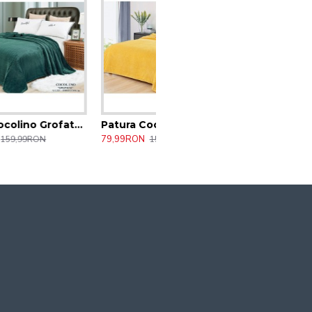
Pat Dublu, 200x230 cm 61/CAV
Patura Cocolino Grofata pufoasa , Pat Dublu, 200x230 cm 62/CAV
79,99RON
159,99RON