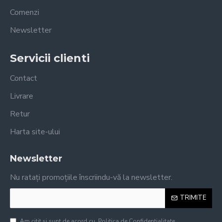
Comenzi
Newsletter
Servicii clienti
Contact
Livrare
Retur
Harta site-ului
Newsletter
Nu ratați promoțiile înscriindu-vă la newsletter.
TRIMITE
Am citit şi sunt de acord cu
Politica de Confidentialitate