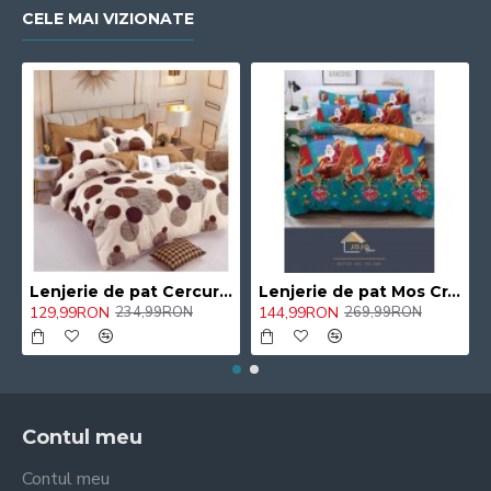
CELE MAI VIZIONATE
Lenjerie de pat Cercuri Color Pucioasa, cearceaf cu Elastic , 6 Piese , bumbac finet ,2 persoane 40/CVD
Lenjerie de pat Mos Craciun cu Saniuta Pucioasa , cearceaf cu Elastic , 6 Piese , bumbac finet ,2 persoane 105/CAV
129,99RON
144,99RON
234,99RON
269,99RON
Contul meu
Contul meu