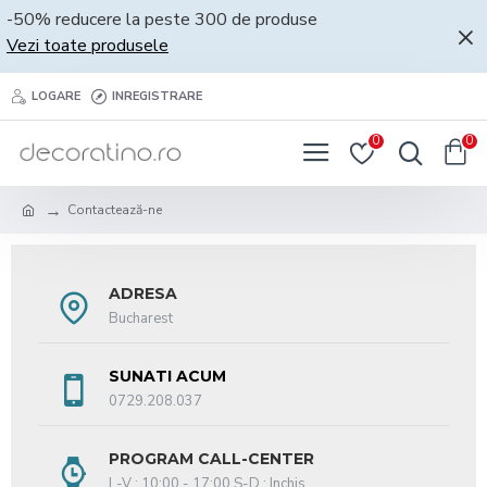
-50% reducere la peste 300 de produse
Vezi toate produsele
LOGARE
INREGISTRARE
0
0
Contactează-ne
ADRESA
Bucharest
SUNATI ACUM
0729.208.037
PROGRAM CALL-CENTER
L-V : 10:00 - 17:00 S-D : Inchis