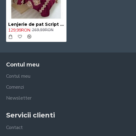
Lenjerie de pat Script Pucioasa, cearceaf cu Elastic , 6 Piese , bumbac finet ,2 persoane 182/SON
129,99RON
269,99RON
Contul meu
Contul meu
Comenzi
Newsletter
Servicii clienti
Contact