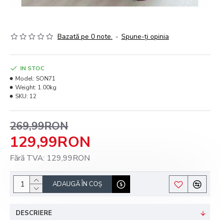
Bazată pe 0 note.
-
Spune-ţi opinia
IN STOC
Model:
SON71
Weight:
1.00kg
SKU:
12
269,99RON
129,99RON
Fără TVA: 129,99RON
ADAUGĂ ÎN COŞ
DESCRIERE