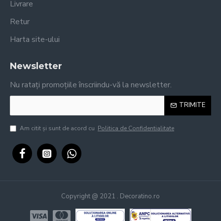
Livrare
Retur
Harta site-ului
Newsletter
Nu ratați promoțiile înscriindu-vă la newsletter.
TRIMITE
Am citit şi sunt de acord cu
Politica de Confidentialitate
Copyright @ 2021 . Decoratino.ro