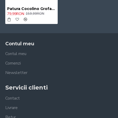
Patura Cocolino Grofata pufoasa , Pat Dublu, 200x230 cm 63/CAV
79,99RON
159,99RON
Contul meu
Contul meu
Comenzi
Newsletter
Servicii clienti
Contact
Livrare
Retur