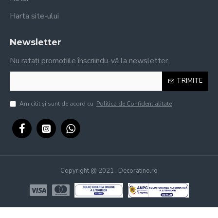
Harta site-ului
Newsletter
Nu ratați promoțiile înscriindu-vă la newsletter.
TRIMITE
Am citit şi sunt de acord cu
Politica de Confidentialitate
Copyright @ 2021 . Decoratino.ro