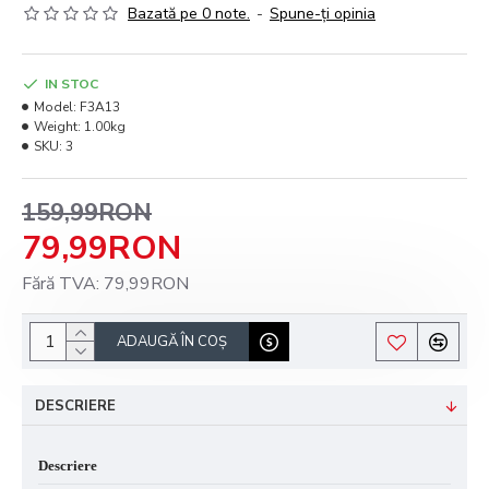
Bazată pe 0 note.
-
Spune-ţi opinia
IN STOC
Model:
F3A13
Weight:
1.00kg
SKU:
3
159,99RON
79,99RON
Fără TVA: 79,99RON
ADAUGĂ ÎN COŞ
DESCRIERE
Descriere