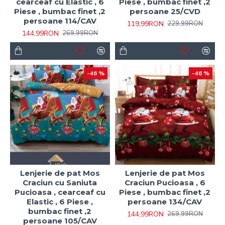
cearceaf cu Elastic , 6
Piese , bumbac finet ,2
Piese , bumbac finet ,2
persoane 25/CVD
persoane 114/CAV
119,99RON
229,99RON
144,99RON
269,99RON
-46 %
-46 %
Lenjerie de pat Mos
Lenjerie de pat Mos
Craciun cu Saniuta
Craciun Pucioasa , 6
Pucioasa , cearceaf cu
Piese , bumbac finet ,2
Elastic , 6 Piese ,
persoane 134/CAV
bumbac finet ,2
144,99RON
269,99RON
persoane 105/CAV