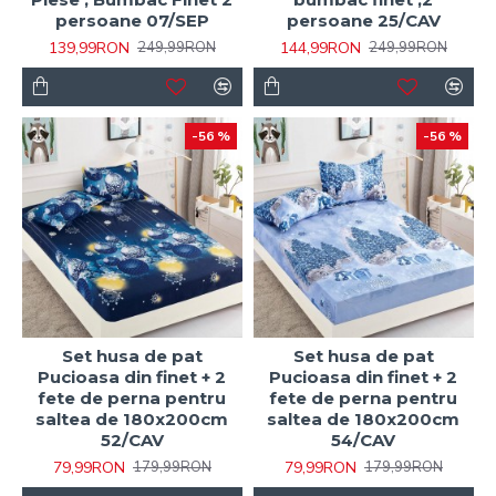
persoane 07/SEP
persoane 25/CAV
139,99RON
144,99RON
249,99RON
249,99RON
-56 %
-56 %
Set husa de pat
Set husa de pat
Pucioasa din finet + 2
Pucioasa din finet + 2
fete de perna pentru
fete de perna pentru
saltea de 180x200cm
saltea de 180x200cm
52/CAV
54/CAV
79,99RON
79,99RON
179,99RON
179,99RON