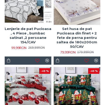
Lenjerie de pat Pucioasa
Set husa de pat
, 4 Piese , bumbac
Pucioasa din finet + 2
satinat ,2 persoane
fete de perna pentru
154/CAV
saltea de 180x200cm
50/CAV
99,99RON
269,99RON
79,99RON
179,99RON
-48 %
-46 %