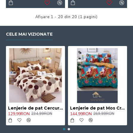
Afişare 1 - 20 din 20 (1 pagini)
CELE MAI VIZIONATE
Lenjerie de pat Cercuri Color Pucioasa, cearceaf cu Elastic , 6 Piese , bumbac finet ,2 persoane 40/CVD
Lenjerie de pat Mos Craciun cu Saniuta Pucioasa , cearceaf cu Elastic , 6 Piese , bumbac finet ,2 persoane 105/CAV
129,99RON
144,99RON
234,99RON
269,99RON