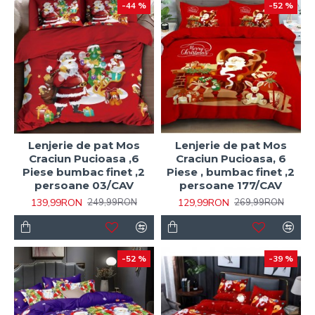
-44 %
-52 %
Lenjerie de pat Mos
Lenjerie de pat Mos
Craciun Pucioasa ,6
Craciun Pucioasa, 6
Piese bumbac finet ,2
Piese , bumbac finet ,2
persoane 03/CAV
persoane 177/CAV
139,99RON
129,99RON
249,99RON
269,99RON
-52 %
-39 %