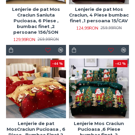
Lenjerie de pat Mos
Lenjerie de pat Mos
Craciun Saniuta
Craciun, 4 Piese bumbac
Pucioasa, 6 Piese ,
finet ,1 persoana 15/CAV
bumbac finet ,2
124,99RON
259,99RON
persoane 156/SON
129,99RON
269,99RON
-44 %
-42 %
Lenjerie de pat
Lenjerie Mos Craciun
MosCraciun Pucioasa , 6
Pucioasa ,6 Piese
Piese , Bumbac Finet 2
bumbac finet ,2