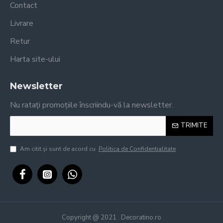
Contact
Livrare
Retur
Harta site-ului
Newsletter
Nu ratați promoțiile înscriindu-vă la newsletter.
TRIMITE
Am citit şi sunt de acord cu
Politica de Confidentialitate
Copyright @ 2021 . Decoratino.ro