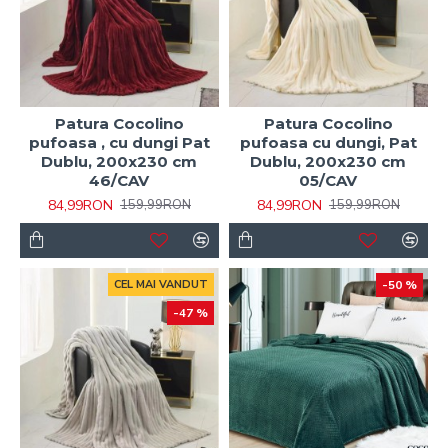
Patura Cocolino
Patura Cocolino
pufoasa , cu dungi Pat
pufoasa cu dungi, Pat
Dublu, 200x230 cm
Dublu, 200x230 cm
46/CAV
05/CAV
84,99RON
84,99RON
159,99RON
159,99RON
CEL MAI VANDUT
-50 %
-47 %