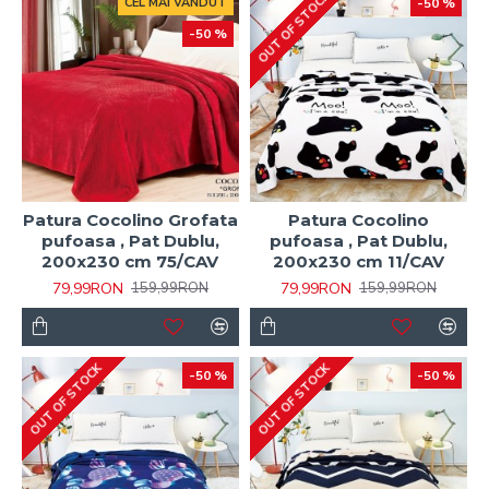
OUT OF STOCK
CEL MAI VANDUT
-50 %
-50 %
Patura Cocolino Grofata
Patura Cocolino
pufoasa , Pat Dublu,
pufoasa , Pat Dublu,
200x230 cm 75/CAV
200x230 cm 11/CAV
79,99RON
79,99RON
159,99RON
159,99RON
OUT OF STOCK
OUT OF STOCK
-50 %
-50 %