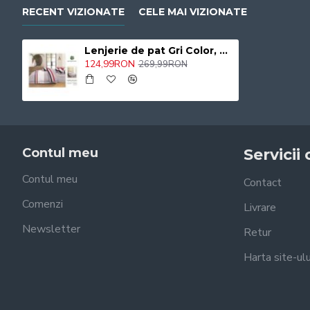
RECENT VIZIONATE
CELE MAI VIZIONATE
Lenjerie de pat Gri Color, cearceaf cu Elastic , 6 Piese , bumbac finet ,2 persoane 187/SON
124,99RON
269,99RON
Contul meu
Servicii 
Contul meu
Contact
Comenzi
Livrare
Newsletter
Retur
Harta site-ulu