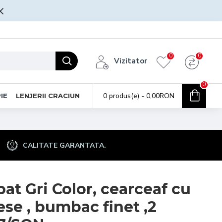
0
0
Vizitator
0
0 produs(e) - 0,00RON
IE
LENJERII CRACIUN
CALITATE GARANTATA.
pat Gri Color, cearceaf cu
iese , bumbac finet ,2