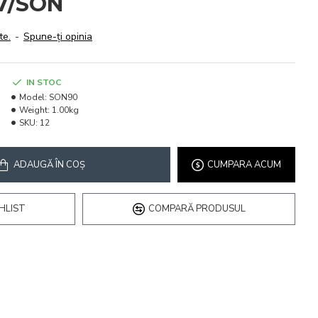
87/SON
te.
-
Spune-ţi opinia
IN STOC
Model:
SON90
Weight:
1.00kg
SKU:
12
ADAUGĂ ÎN COŞ
CUMPARA ACUM
HLIST
COMPARĂ PRODUSUL