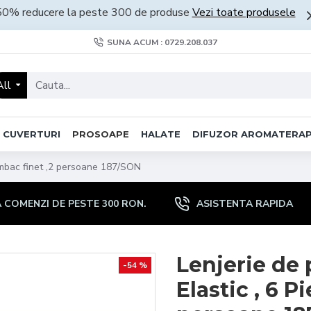
50% reducere la peste 300 de produse
Vezi toate produsele
SUNA ACUM : 0729.208.037
All
CUVERTURI
PROSOAPE
HALATE
DIFUZOR AROMATERAP
 bumbac finet ,2 persoane 187/SON
COMENZI DE PESTE 300 RON.
ASISTENTA RAPIDA
Lenjerie de 
-54 %
Elastic , 6 P