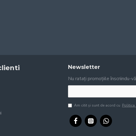
clienti
Newsletter
Nu ratați promoțiile înscriindu-v
Am citit şi sunt de acord cu
Politica
i