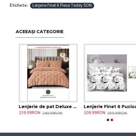
Etichete:
Lenjerie Finet 6 Piese Teddy SON
ACEEAȘI CATEGORIE
Lenjerie de pat Combinatie Pucioasa 4 Piese , bumbac satinat ,2 persoane 117/SON
Lenjerie de pat Deluxe Pucioasa , 6 Piese , Bumbac Finet 2 persoane 15/SEP
Lenjerie Finet
139,99RON
109,99RON
249,99RON
259,99RON