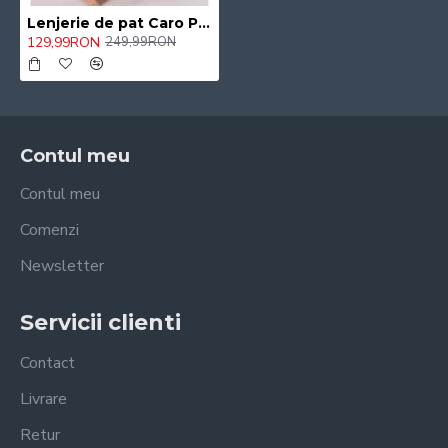
Lenjerie de pat Caro Pucioasa ,6 Piese bumbac finet ,2 persoane 05/CAV
129,99RON
249,99RON
Contul meu
Contul meu
Comenzi
Newsletter
Servicii clienti
Contact
Livrare
Retur