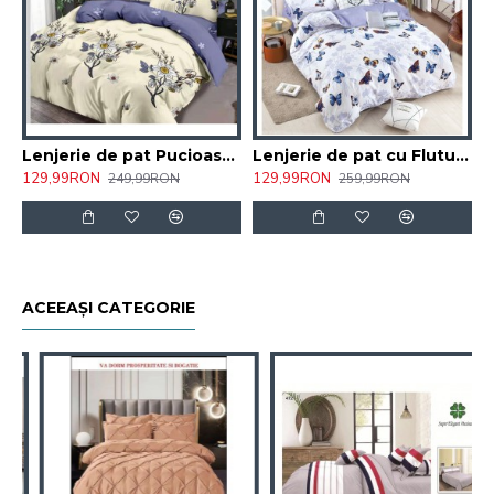
Lenjerie de pat Pucioasa , 2 persoane , 6 Piese , Bumbac Finet 273/CAV
Lenjerie de pat cu Fluturi Pucioasa , 6 Piese , Bumbac Finet 2 persoane / JOJ3a
129,99RON
129,99RON
249,99RON
259,99RON
ACEEAȘI CATEGORIE