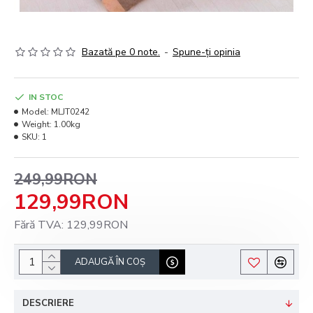
Bazată pe 0 note.
-
Spune-ţi opinia
IN STOC
Model:
MLJT0242
Weight:
1.00kg
SKU:
1
249,99RON
129,99RON
Fără TVA: 129,99RON
ADAUGĂ ÎN COŞ
DESCRIERE