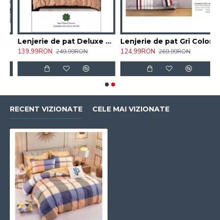
 ,2 persoane 117/SON
Lenjerie de pat Deluxe Pucioasa , 6 Piese , Bumbac Finet 2 persoane 15/SEP
Lenjerie de pat Gri Color, cearceaf cu Elastic , 6 Piese , bumbac finet ,2 persoane 187/SON
139,99RON
124,99RON
249,99RON
269,99RON
RECENT VIZIONATE
CELE MAI VIZIONATE