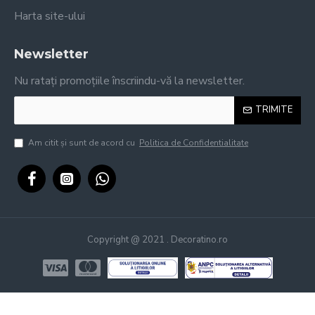
Harta site-ului
Newsletter
Nu ratați promoțiile înscriindu-vă la newsletter.
TRIMITE
Am citit şi sunt de acord cu
Politica de Confidentialitate
Copyright @ 2021 . Decoratino.ro