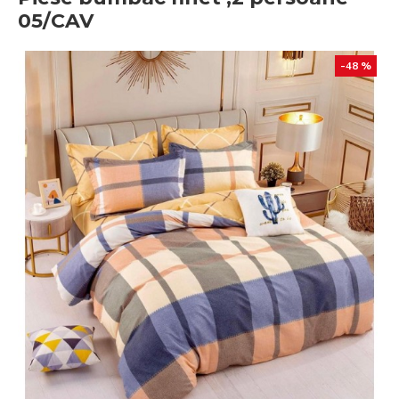
05/CAV
-48 %