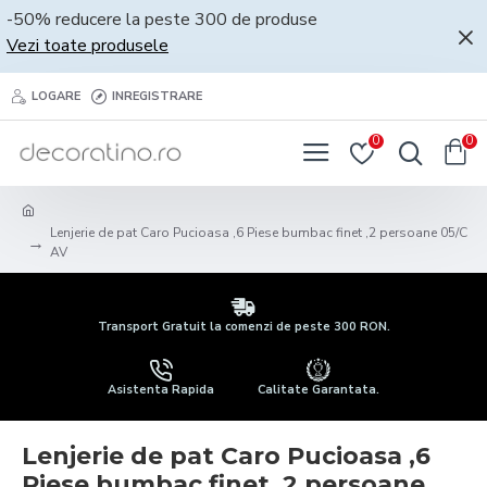
-50% reducere la peste 300 de produse
Vezi toate produsele
LOGARE
INREGISTRARE
0
0
Lenjerie de pat Caro Pucioasa ,6 Piese bumbac finet ,2 persoane 05/C
AV
Transport Gratuit la comenzi de peste 300 RON.
Asistenta Rapida
Calitate Garantata.
Lenjerie de pat Caro Pucioasa ,6
Piese bumbac finet ,2 persoane