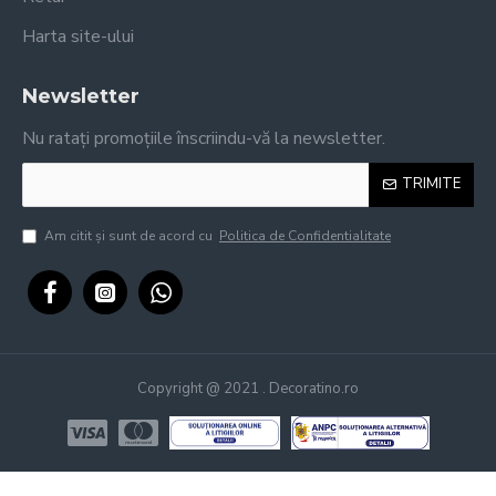
Harta site-ului
Newsletter
Nu ratați promoțiile înscriindu-vă la newsletter.
TRIMITE
Am citit şi sunt de acord cu
Politica de Confidentialitate
Copyright @ 2021 . Decoratino.ro