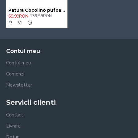
Patura Cocolino pufoasa , Pat Dublu, 200x230 cm 35/CAV
69,99RON
159,99RON
Contul meu
Contul meu
Comenzi
Newsletter
Servicii clienti
Contact
Livrare
Retur