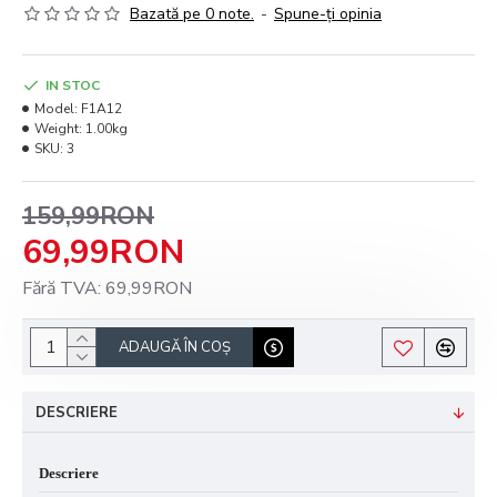
Bazată pe 0 note.
-
Spune-ţi opinia
IN STOC
Model:
F1A12
Weight:
1.00kg
SKU:
3
159,99RON
69,99RON
Fără TVA: 69,99RON
ADAUGĂ ÎN COŞ
DESCRIERE
Descriere