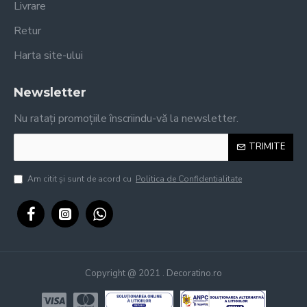
Livrare
Retur
Harta site-ului
Newsletter
Nu ratați promoțiile înscriindu-vă la newsletter.
TRIMITE
Am citit şi sunt de acord cu
Politica de Confidentialitate
Copyright @ 2021 . Decoratino.ro