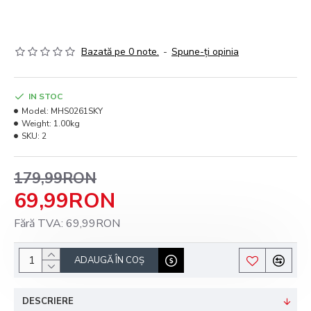
Bazată pe 0 note.
-
Spune-ţi opinia
IN STOC
Model:
MHS0261SKY
Weight:
1.00kg
SKU:
2
179,99RON
69,99RON
Fără TVA: 69,99RON
ADAUGĂ ÎN COŞ
DESCRIERE