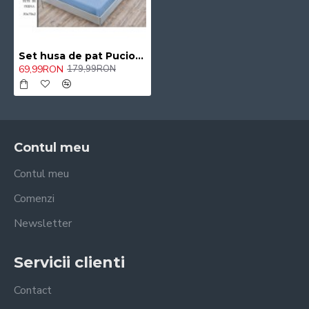
Set husa de pat Pucioasa din finet + 2 fete de perna pentru saltea de 160x200cm 96/CAV
69,99RON
179,99RON
Contul meu
Contul meu
Comenzi
Newsletter
Servicii clienti
Contact