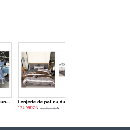
rsoane cearceaf cu elastic
Lenjerie de pat cu dungi Pucioasa , 6 Piese , Bumbac Finet 2 persoane, cearceaf cu elastic 30/CAV
124,99RON
259,99RON