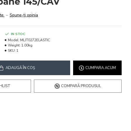
soane 145/CAV
te.
-
Spune-ţi opinia
IN STOC
Model:
MLJT0272ELASTIC
Weight:
1.00kg
SKU:
1
ADAUGĂ ÎN COŞ
CUMPARA ACUM
HLIST
COMPARĂ PRODUSUL