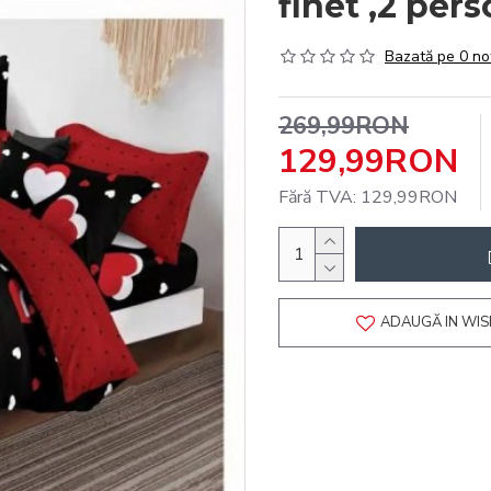
finet ,2 per
Bazată pe 0 no
269,99RON
129,99RON
Fără TVA: 129,99RON
ADAUGĂ IN WIS