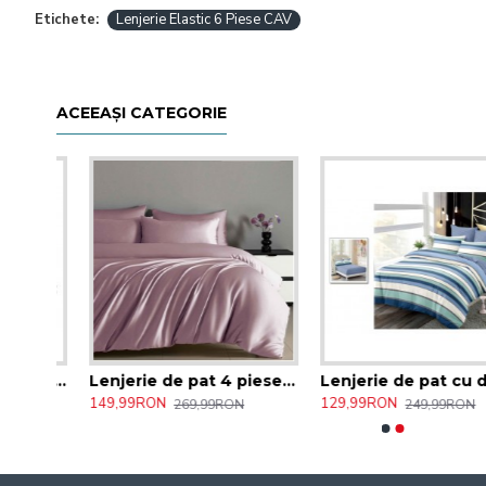
Etichete:
Lenjerie Elastic 6 Piese CAV
ACEEAȘI CATEGORIE
Lenjerie de pat Rosu Grey Pucioasa , 6 Piese , bumbac finet ,2 persoane 144/CAV
Lenjerie de pat 4 piese satin lilas Pucioasa cearceaf cu elastic, 2 persoane 119/CAV
Lenjerie de pat cu dungi Pucioasa , 6 Piese , Bumbac Finet , 2 pe
149,99RON
129,99RON
269,99RON
249,99RON