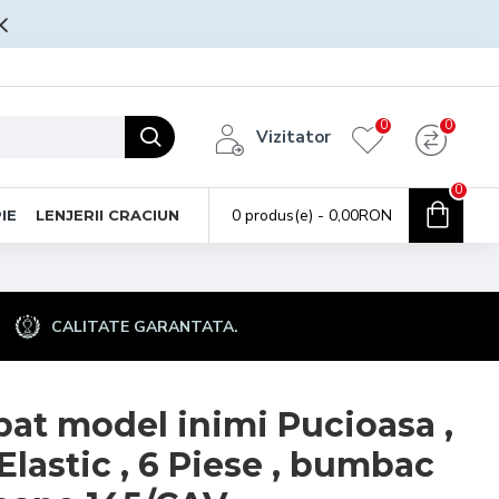
0
0
Vizitator
0
0 produs(e) - 0,00RON
IE
LENJERII CRACIUN
CALITATE GARANTATA.
pat model inimi Pucioasa ,
Elastic , 6 Piese , bumbac