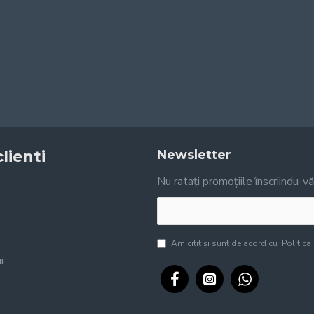
clienti
Newsletter
Nu ratați promoțiile înscriindu-v
Am citit şi sunt de acord cu
Politica
i