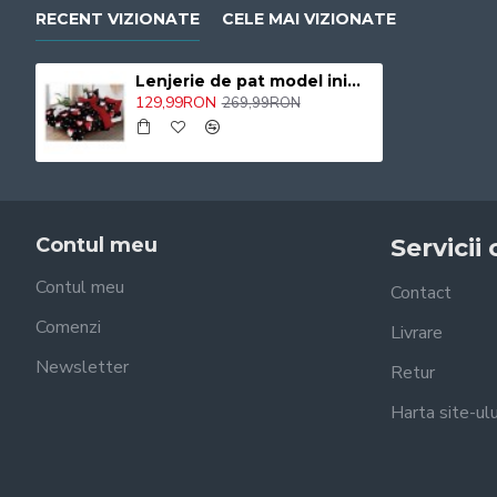
RECENT VIZIONATE
CELE MAI VIZIONATE
Lenjerie de pat model inimi Pucioasa , cearceaf cu Elastic , 6 Piese , bumbac finet ,2 persoane 145/CAV
129,99RON
269,99RON
Contul meu
Servicii 
Contul meu
Contact
Comenzi
Livrare
Newsletter
Retur
Harta site-ulu