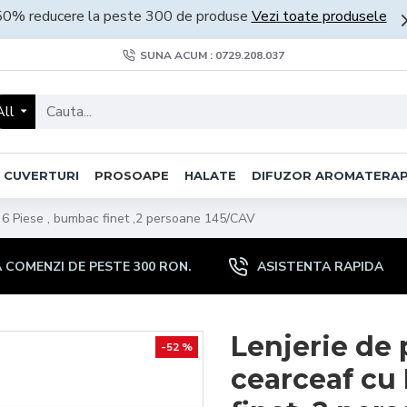
50% reducere la peste 300 de produse
Vezi toate produsele
SUNA ACUM : 0729.208.037
All
CUVERTURI
PROSOAPE
HALATE
DIFUZOR AROMATERAP
 , 6 Piese , bumbac finet ,2 persoane 145/CAV
COMENZI DE PESTE 300 RON.
ASISTENTA RAPIDA
Lenjerie de 
-52 %
cearceaf cu 