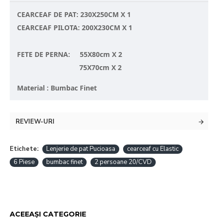
CEARCEAF DE PAT: 230X250CM X 1
CEARCEAF PILOTA: 200X230CM X 1
FETE DE PERNA: 55X80cm X 2
75X70cm X 2
Material : Bumbac Finet
REVIEW-URI
Etichete:
Lenjerie de pat Pucioasa
cearceaf cu Elastic
6 Piese
bumbac finet
2 persoane 20/CVD
ACEEAȘI CATEGORIE