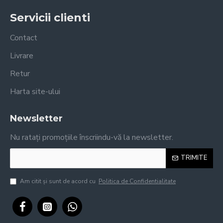
Servicii clienti
Contact
Livrare
Retur
Harta site-ului
Newsletter
Nu ratați promoțiile înscriindu-vă la newsletter.
TRIMITE
Am citit şi sunt de acord cu
Politica de Confidentialitate