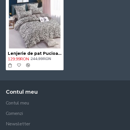
Lenjerie de pat Pucioasa, cearceaf cu Elastic , 6 Piese , bumbac finet ,2 persoane 20/CVD
129,99RON
244,99RON
Contul meu
Contul meu
Comenzi
Newsletter