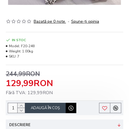
Bazată pe 0 note.
-
Spune-ţi opinia
IN STOC
Model:
F20-248
Weight:
1.00kg
SKU:
7
244,99RON
129,99RON
Fără TVA: 129,99RON
ADAUGĂ ÎN COŞ
DESCRIERE