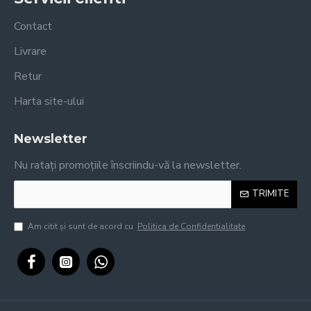
Contact
Livrare
Retur
Harta site-ului
Newsletter
Nu ratați promoțiile înscriindu-vă la newsletter.
TRIMITE
Am citit şi sunt de acord cu
Politica de Confidentialitate