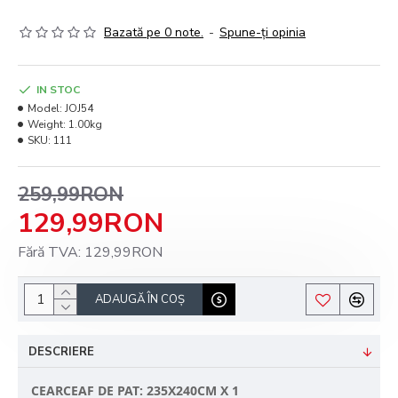
Bazată pe 0 note.
-
Spune-ţi opinia
IN STOC
Model:
JOJ54
Weight:
1.00kg
SKU:
111
259,99RON
129,99RON
Fără TVA: 129,99RON
ADAUGĂ ÎN COŞ
DESCRIERE
CEARCEAF DE PAT: 235X240CM X 1