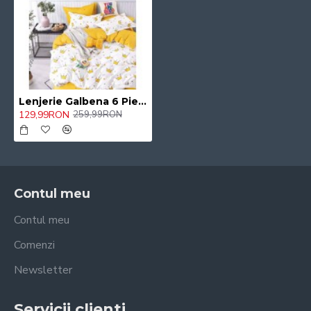
Lenjerie Galbena 6 Piese Pucioasa, 2 persoane, Bumbac Finet / JOJ54
129,99RON
259,99RON
Contul meu
Contul meu
Comenzi
Newsletter
Servicii clienti