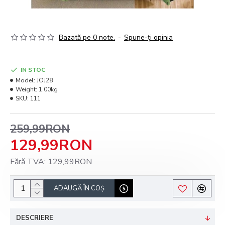
Bazată pe 0 note.
-
Spune-ţi opinia
IN STOC
Model:
JOJ28
Weight:
1.00kg
SKU:
111
259,99RON
129,99RON
Fără TVA: 129,99RON
ADAUGĂ ÎN COŞ
DESCRIERE